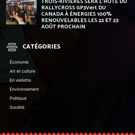
TROIS-RIVIÈRES SERA L’HÔTE DU
RALLYCROSS GP3Vert DU
CANADA À ÉNERGIES 100%
RENOUVELABLES LES 22 ET 23
AOÛT PROCHAIN
CATÉGORIES
Économie
26
Art et culture
38
En vedette
9
Environnement
38
Politique
36
Société
66