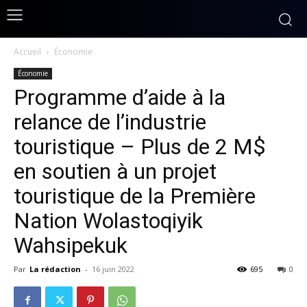
Accueil
Économie
Économie
Programme d’aide à la
relance de l’industrie
touristique – Plus de 2 M$
en soutien à un projet
touristique de la Première
Nation Wolastoqiyik
Wahsipekuk
Par
La rédaction
-
16 juin 2022
695
0